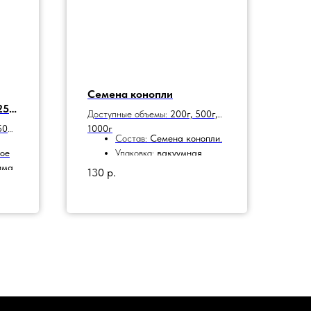
Семена конопли
250
Доступные объемы:
200г, 500г,
500
1000г
Состав:
Семена конопли
.
ое
Упаковка:
вакуумная
.
има
130
р.