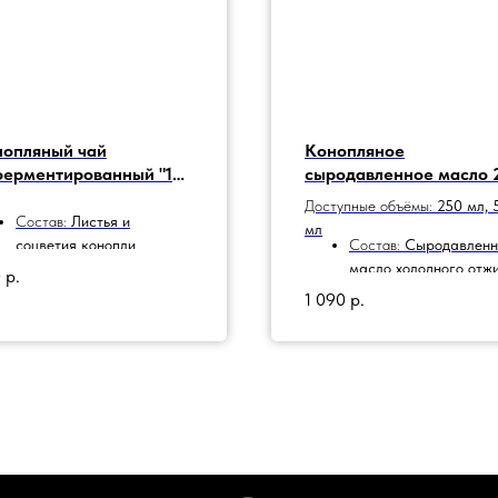
нопляный чай
Конопляное
ерментированный "100
сыродавленное масло 
ММ" 100 гр
мл
Доступные объёмы:
250 мл, 
Состав:
Листья и
мл
соцветия конопли
Состав:
Сыродавленн
технической.
масло холодного отж
0
р.
Упаковка:
крафт пакет.
из семян конопли.
1 090
р.
Упаковка
:
бутылка из
темного стекла.