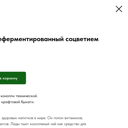
неферментированный соцветием
в корзину
 конопли технической
.
з крафтовой бумаги.
х здоровых напитков в мире. Он полон витаминов,
антов. Люди пьют конопляный чай как средство для