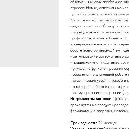
облегчения многих проблем со здо
стресса. Новые, современные исс
приносит пользу нашему здоровью
Конопляный чай высокого качеств
каждое из которых базируется на
Его регулярное употребление помо
профилактикой всех заболеваний.
экспериментов показали, что при
работе всего организма.
Чем поле
- регулирование артериального да
- поддержание оптимального сост
- улучшение функционирования се
- обеспечение слаженной работа 
- стабилизация уровня глюкозы в 
- растворение блоков холестерина
- стимулирование иннервации (пе
Ингредиенты конопли
эффектив
промежуточные продукты распада 
формированию здоровых, молодых 
Срок годности:
24 месяца.
Условия хранения:
Хранить в сухо