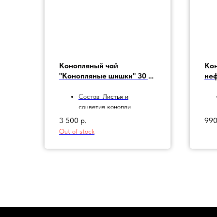
Конопляный чай
Ко
"Конопляные шишки" 30 гр
неф
(женские соцветия)
ГРА
Состав:
Листья и
соцветия конопли
технической
.
3 500
р.
99
Упаковка:
пакет дой-пак
Out of stock
из крафтовой бумаги.