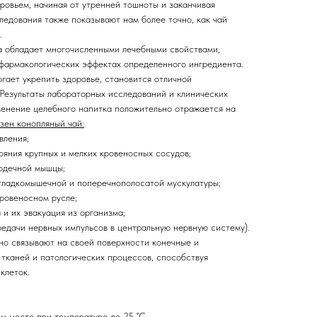
ровьем, начиная от утренней тошноты и заканчивая
ледования также показывают нам более точно, как чай
.
а обладает многочисленными лечебными свойствами,
 фармакологических эффектах определенного ингредиента.
гает укрепить здоровье, становится отличной
 Результаты лабораторных исследований и клинических
менение целебного напитка положительно отражается на
зен конопляный чай:
вления;
ояния крупных и мелких кровеносных сосудов;
рдечной мышцы;
гладкомышечной и поперечнополосатой мускулатуры;
кровеносном русле;
 и их эвакуация из организма;
редачи нервных импульсов в центральную нервную систему).
но связывают на своей поверхности конечные и
тканей и патологических процессов, способствуя
клеток.
м месте при температуре до 25 ˚C.