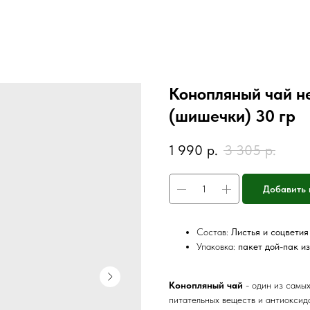
Конопляный чай 
(шишечки) 30 гр
1 990
р.
3 305
р.
Добавить 
Состав:
Листья и соцветия
Упаковка:
пакет дой-пак и
Конопляный чай
- один из самы
питательных веществ и антиоксид